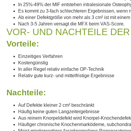
In 25%-49% der MIF entstehen intralesionale Osteoph
Es kommt zu 3-fach schlechteren Ergebnissen, wenn n
Ab einer Defektgröße von mehr als 3 cm² ist mit eine
Nach 3-5 Jahren versagt die MFX beim VAS-Score.
VOR- UND NACHTEILE DER
Vorteile:
Einzeitiges Verfahren
Kostengünstig
In aller Regel relativ einfache OP-Technik
Relativ gute kurz- und mittelfristige Ergebnisse
Nachteile:
Auf Defekte kleiner
2 cm²
beschränkt
Häufig keine guten Langzeitergebnisse
Aus reinem Knorpeldefekt wird Knorpel-Knochendefek
Häufiger chronische Knochenmarködeme, subchondrale
Meist minderwertiges faserknorpeliges Regeneratgew