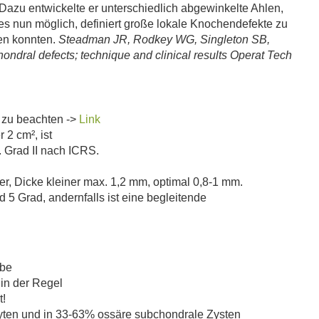
Dazu entwickelte er unterschiedlich abgewinkelte Ahlen,
es nun möglich, definiert große lokale Knochendefekte zu
en konnten.
Steadman JR, Rodkey WG, Singleton SB,
hondral defects; technique and clinical results Operat Tech
 zu beachten ->
Link
 2 cm², ist
 Grad II nach ICRS.
r, Dicke kleiner max. 1,2 mm, optimal 0,8-1 mm.
 5 Grad, andernfalls ist eine begleitende
ebe
in der Regel
t!
yten und in 33-63% ossäre subchondrale Zysten