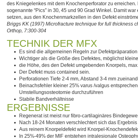
des Kniegelenkes mit dem Knochenperforator zu erreichen. 
sogenannte “Pics” in 30, 45 und 90 Grad Winkel. Damit war 
setzen, aus den Knochenmarkzellen in den Defekt einström
Briggs KK (1997) Microfracture technique for full thickness c
Orthop, 7:300-304
TECHNIK DER MFX
Es sind die allgemeinen Regeln zur Defektpräparation
Wichtiger als die Größe des Defektes, möglichst kleiner
die Höhe, des den Defekt umgebenden Knorpels, max.
Der Defekt muss contained sein.
Perforationen Tiefe 2-4 mm, Abstand 3-4 mm zueinande
Beinachsfehler kleiner 25% varus /valgus entsprechend
Umstellungsosteotomie durchzuführen
S
tabile Bandverhältnisse
ERGEBNISSE
Regenerat ist meist nur fibro-cartilaginäres Bindegew
Nach 18-24 Monaten verschlechtert sich das Ergebnis 
Aus reinem Knorpeldefekt wird Knorpel-Knochendefek
In 25%-49% der MIF entstehen intralesionale Osteoph