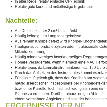
In aller Regel relativ einfache OP-Technik
Relativ gute kurz- und mittelfristige Ergebnisse
Nachteile:
Auf Defekte kleiner
2 cm²
beschränkt
Häufig keine guten Langzeitergebnisse
Aus reinem Knorpeldefekt wird Knorpel-Knochendefek
Häufiger subchondrale Zysten oder intraläsionale Oste
Mikrofrakturierung
Häufig minderwertiges faserknorpeliges Regeneratg
Höhere Versagerrate, wenn hiernach eine MACT erfol
Relativ teuer, da Einmalinstrumentarium ca. 150 Euro
Durch das Aufsetzen des Instrumentes kommt es relati
Für das Hüftgelenk gilt, dass der Knochen am Acetab
häufig sklerotischer, insbesondere bei Knorpeldefekten
bzw. einer Kürrette, technisch schwierig sein eine ein
Pfanne zu erreichen. Darüber hinaus neigen Ahlen für
einem vermehrten Abgleiten und statt der beabsichtig
ERGEBNISSE DER NF